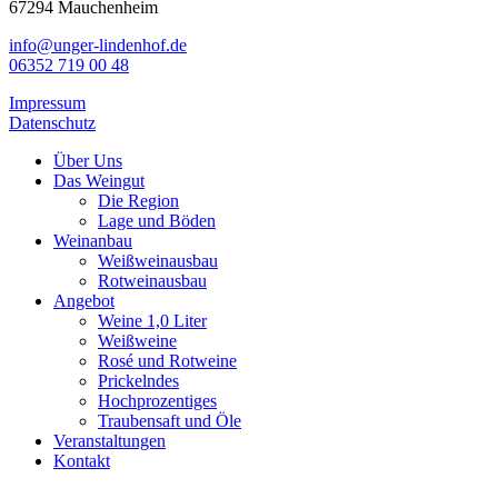
67294 Mauchenheim
info@unger-lindenhof.de
06352 719 00 48
Impressum
Datenschutz
Close
Über Uns
Menu
Das Weingut
Die Region
Lage und Böden
Weinanbau
Weißweinausbau
Rotweinausbau
Angebot
Weine 1,0 Liter
Weißweine
Rosé und Rotweine
Prickelndes
Hochprozentiges
Traubensaft und Öle
Veranstaltungen
Kontakt