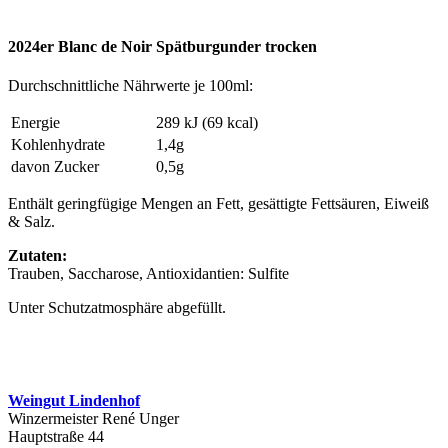
Skip
to
2024er Blanc de Noir Spätburgunder trocken
main
content
Durchschnittliche Nährwerte je 100ml:
Energie
289 kJ (69 kcal)
Kohlenhydrate
1,4g
davon Zucker
0,5g
Enthält geringfügige Mengen an Fett, gesättigte Fettsäuren, Eiweiß
& Salz.
Zutaten:
Trauben, Saccharose, Antioxidantien: Sulfite
Unter Schutzatmosphäre abgefüllt.
Weingut Lindenhof
Winzermeister René Unger
Hauptstraße 44