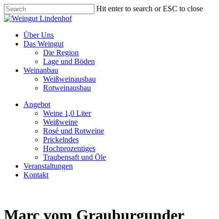
Skip
Hit enter to search or ESC to close
to
Close
main
Search
content
Menu
Über Uns
Das Weingut
Die Region
Lage und Böden
Weinanbau
Weißweinausbau
Rotweinausbau
Angebot
Weine 1,0 Liter
Weißweine
Rosé und Rotweine
Prickelndes
Hochprozentiges
Traubensaft und Öle
Veranstaltungen
Kontakt
Marc vom Grauburgunder