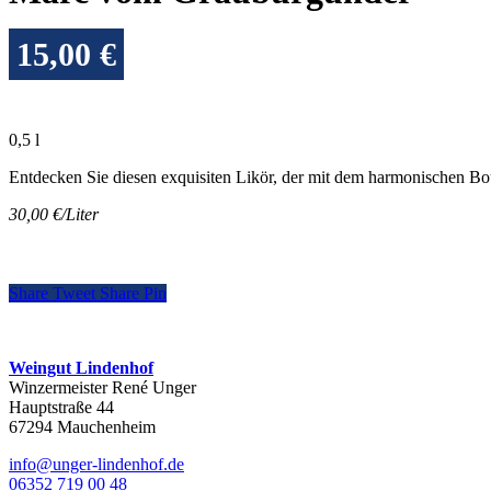
15,00
€
0,5 l
Entdecken Sie diesen exquisiten Likör, der mit dem harmonischen Bo
30,00 €/Liter
Share
Tweet
Share
Pin
Weingut Lindenhof
Winzermeister René Unger
Hauptstraße 44
67294 Mauchenheim
info@unger-lindenhof.de
06352 719 00 48